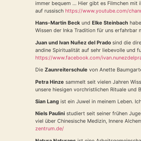
immer bequem … Hier gibt es Filmchen mit 
auf russisch
https://www.youtube.com/ch
Hans-Martin Beck
und
Elke Steinbach
habe
Wissen der Inka Tradition für uns erfahrbar
Juan und Ivan Nuñez del Prado
sind die dir
andine Spiritualität auf sehr liebevolle und
https://www.facebook.com/ivan.nunezdelpr
Die
Zaunreiterschule
von Anette Baumgarte
Petra Hinze
sammelt seit vielen Jahren Wis
unsere hiesigen vorchristlichen Rituale und
Sian Lang
ist ein Juwel in meinem Leben. Ich
Niels Paulini
studiert seit seiner frühen Jug
viel über Chinesische Medizin, Innere Alche
zentrum.de/
Natura Naturans
ist eine Arbeitsgemeinschaf