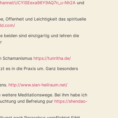
/channel/UCYlSEexa96Y9AQ7n_u-Nh2A
und
e, Offenheit und Leichtigkeit das spirituelle
rld.com/
Die beiden sind einzigartig und lehren die
r
hen Schamanismus
https://tunritha.de/
t es in die Praxis um. Ganz besonders
kens.
http://www.sian-heilraum.net/
e weitere Meditationswege. Bei ihm habe ich
leuchtung und Befreiung pur
https://shendao-
kunst nach Paracelsus verpflichtet fühlt.