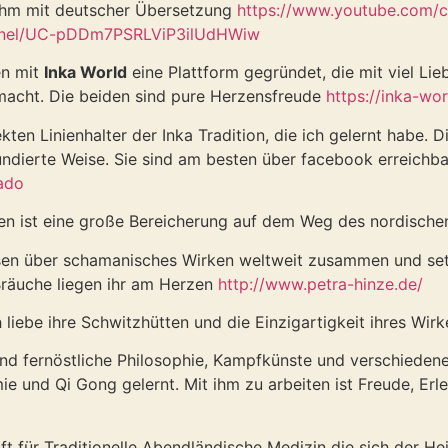
ihm mit deutscher Übersetzung
https://www.youtube.com
annel/UC-pDDm7PSRLViP3ilUdHWiw
n mit
Inka World
eine Plattform gegründet, die mit viel Lieb
 macht. Die beiden sind pure Herzensfreude
https://inka-wo
ekten Linienhalter der Inka Tradition, die ich gelernt habe. 
 fundierte Weise. Sie sind am besten über facebook erreichba
ado
n ist eine große Bereicherung auf dem Weg des nordisc
sen über schamanisches Wirken weltweit zusammen und setz
 Bräuche liegen ihr am Herzen
http://www.petra-hinze.de/
 liebe ihre Schwitzhütten und die Einzigartigkeit ihres Wir
end fernöstliche Philosophie, Kampfkünste und verschieden
mie und Qi Gong gelernt. Mit ihm zu arbeiten ist Freude, Er
t für Traditionelle Abendländische Medizin die sich der Heil